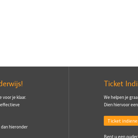
derwijs!
Ticket Ind
voor je klaar.
We helpen je graa
 effectieve
Dien hiervoor een 
Ticket indiene
 dan hieronder
Bent u een ouder