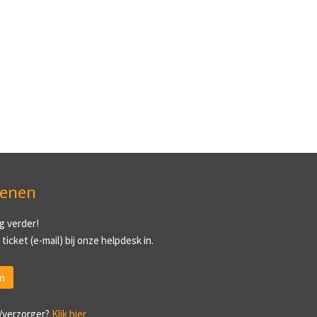
ienen
g verder!
ticket (e-mail) bij onze helpdesk in.
n
/verzorger?
Klik hier