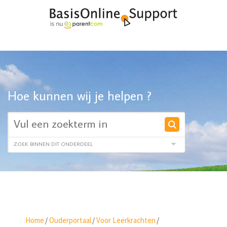
Hoe kunnen wij je helpen ?
Home
/
Ouderportaal
/
Voor Leerkrachten
/