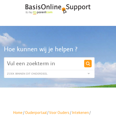
Hoe kunnen wij je helpen ?
Home
/
Ouderportaal
/
Voor Ouders
/
Intekenen
/