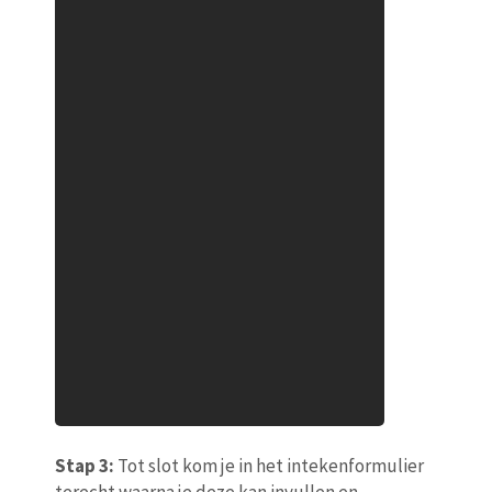
Stap 3:
Tot slot kom je in het intekenformulier
terecht waarna je deze kan invullen en