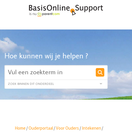
Hoe kunnen wij je helpen ?
Home
/
Ouderportaal
/
Voor Ouders
/
Intekenen
/