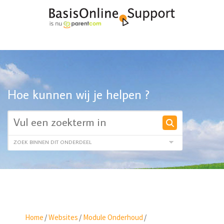
Hoe kunnen wij je helpen ?
Home
/
Websites
/
Module Onderhoud
/