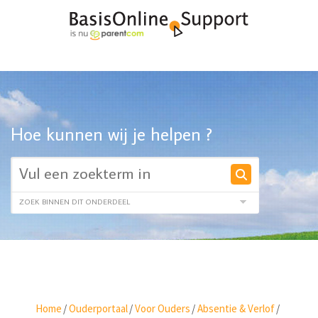
Hoe kunnen wij je helpen ?
Home
/
Ouderportaal
/
Voor Ouders
/
Absentie & Verlof
/