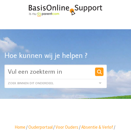
Hoe kunnen wij je helpen ?
Home
/
Ouderportaal
/
Voor Ouders
/
Absentie & Verlof
/