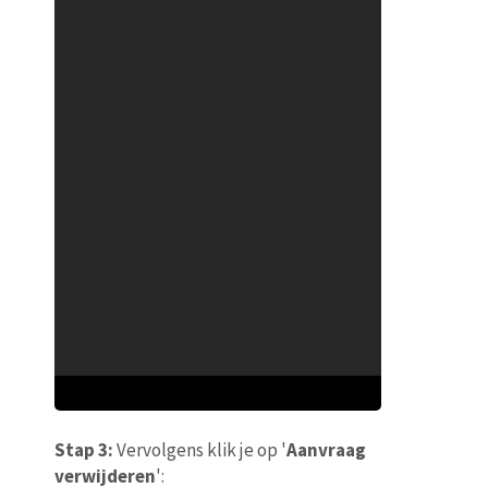
Stap 3:
Vervolgens klik je op '
Aanvraag
verwijderen
':