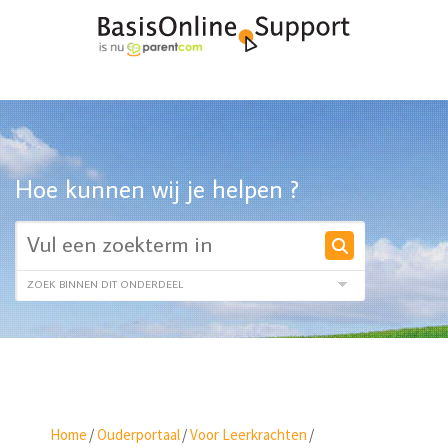
Hoe kunnen wij je helpen ?
Home
/
Ouderportaal
/
Voor Leerkrachten
/