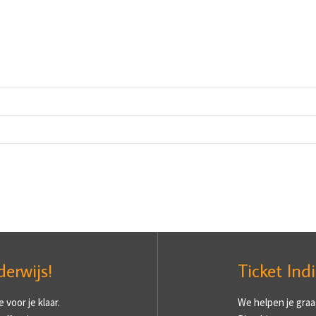
derwijs!
Ticket Ind
voor je klaar.
We helpen je graa