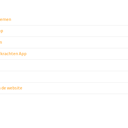
blemen
pp
n
erkrachten App
 de website