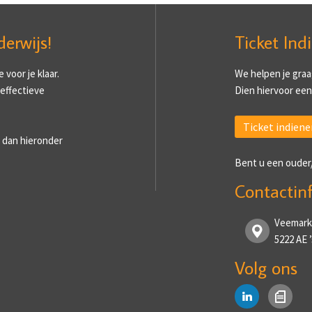
derwijs!
Ticket Ind
voor je klaar.
We helpen je graa
 effectieve
Dien hiervoor een 
Ticket indiene
 dan hieronder
Bent u een ouder
Contactin
Veemark
5222 AE
Volg ons