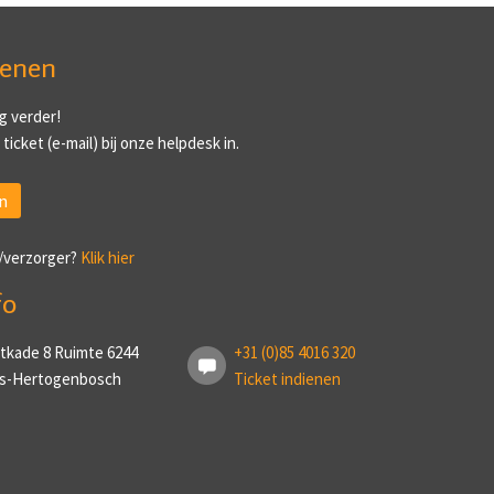
ienen
g verder!
ticket (e-mail) bij onze helpdesk in.
n
/verzorger?
Klik hier
fo
tkade 8 Ruimte 6244
+31 (0)85 4016 320
 ’s-Hertogenbosch
Ticket indienen