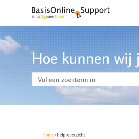
Hoe kunnen wij j
Home
/
help-overzicht