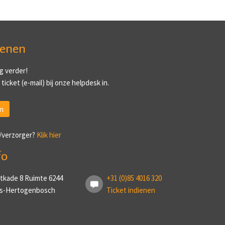
ienen
g verder!
ticket (e-mail) bij onze helpdesk in.
n
/verzorger?
Klik hier
fo
tkade 8 Ruimte 6244
+31 (0)85 4016 320
 ’s-Hertogenbosch
Ticket indienen