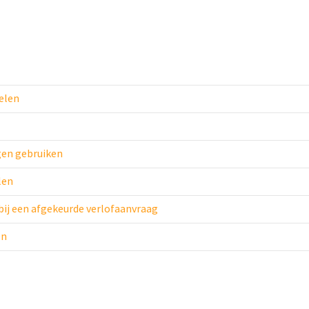
elen
gen gebruiken
len
bij een afgekeurde verlofaanvraag
en