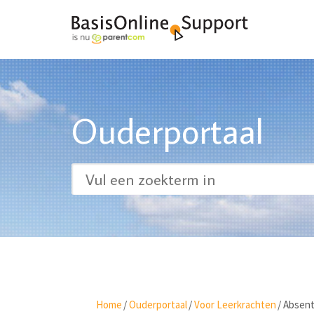
Ouderportaal
Home
/
Ouderportaal
/
Voor Leerkrachten
/
Absent