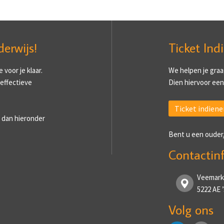
derwijs!
Ticket Ind
voor je klaar.
We helpen je graa
 effectieve
Dien hiervoor een 
Ticket indiene
 dan hieronder
Bent u een ouder
Contactin
Veemark
5222 AE
Volg ons