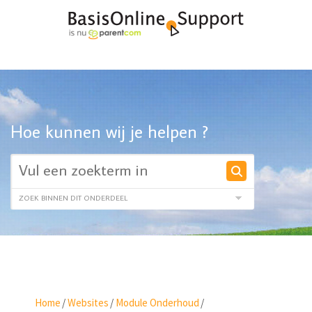
Hoe kunnen wij je helpen ?
Home
/
Websites
/
Module Onderhoud
/