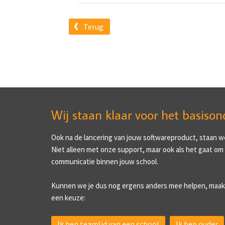
Terug
Wij staan klaar voor het basison
Ook na de lancering van jouw softwareproduct, staan we 
Niet alleen met onze support, maar ook als het gaat om
communicatie binnen jouw school.
Kunnen we je dus nog ergens anders mee helpen, maak
een keuze:
Ik ben teamlid van een school
Ik ben ouder