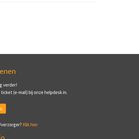
ienen
g verder!
ticket (e-mail) bij onze helpdesk in.
n
/verzorger?
Klik hier
fo