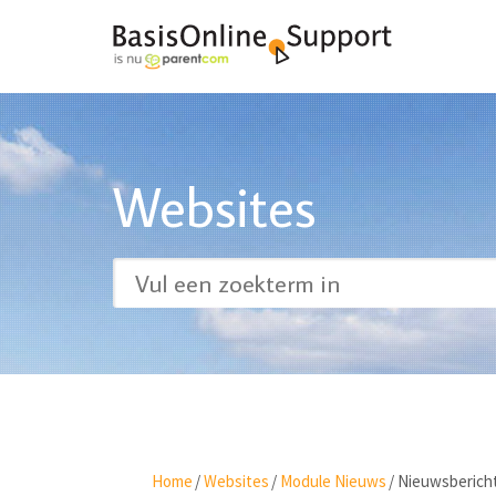
Websites
Home
/
Websites
/
Module Nieuws
/
Nieuwsberich