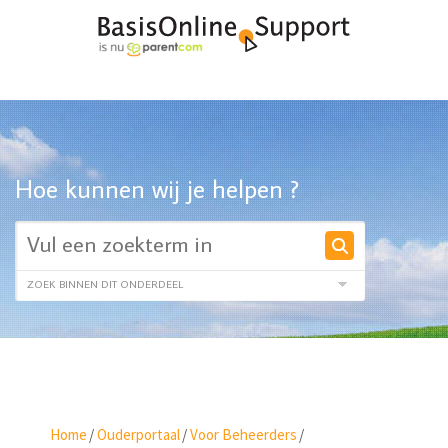
Hoe kunnen wij je helpen ?
Home
/
Ouderportaal
/
Voor Beheerders
/