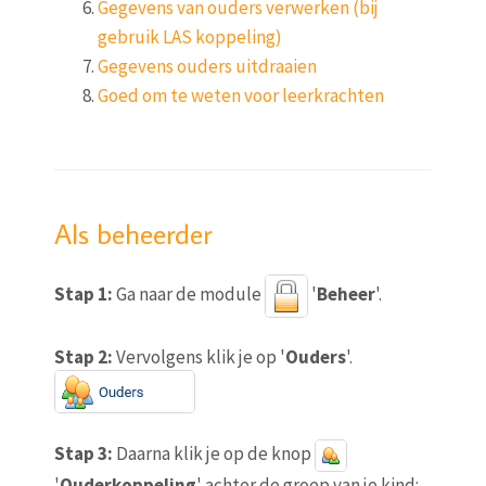
Gegevens van ouders verwerken (bij
gebruik LAS koppeling)
Gegevens ouders uitdraaien
Goed om te weten voor leerkrachten
Als beheerder
Stap 1:
Ga naar de module
'
Beheer
'.
Stap 2:
Vervolgens klik je op '
Ouders
'.
Stap 3:
Daarna klik je op de knop
'
Ouderkoppeling
' achter de groep van je kind: