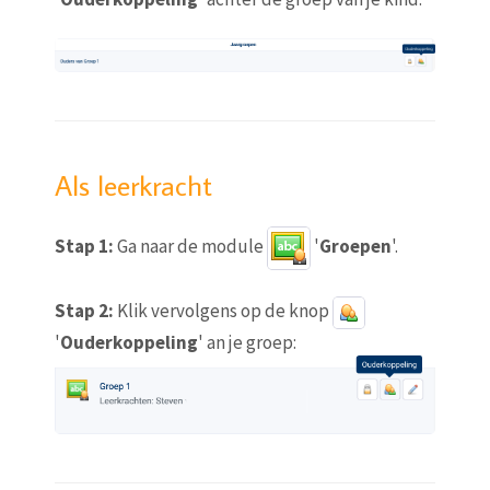
Als leerkracht
Stap 1:
Ga naar de module
'
Groepen
'.
Stap 2:
Klik vervolgens op de knop
'
Ouderkoppeling
' an je groep: