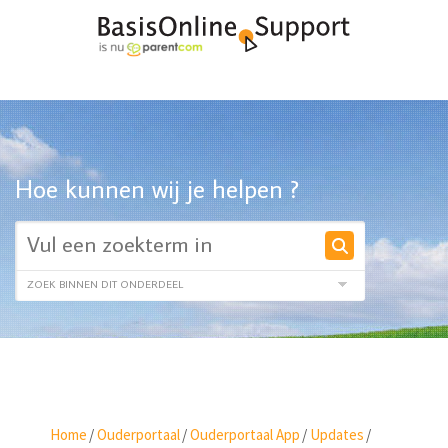
Hoe kunnen wij je helpen ?
Home
/
Ouderportaal
/
Ouderportaal App
/
Updates
/