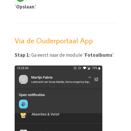
'
Opslaan
'.
Via de Ouderportaal App
Stap 1:
Ga eerst naar de module '
Fotoalbums
'.