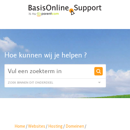
Hoe kunnen wij je helpen ?
Home
/
Websites
/
Hosting
/
Domeinen
/