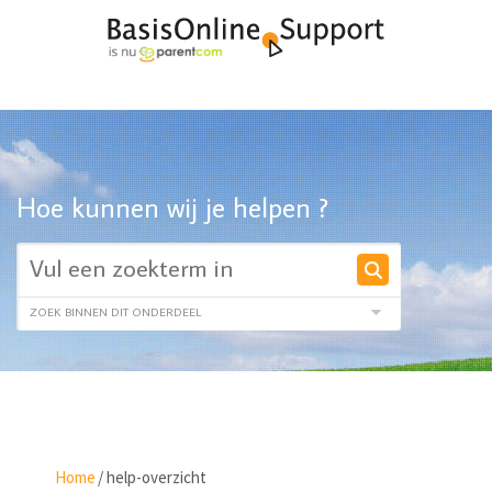
Hoe kunnen wij je helpen ?
Home
/
help-overzicht