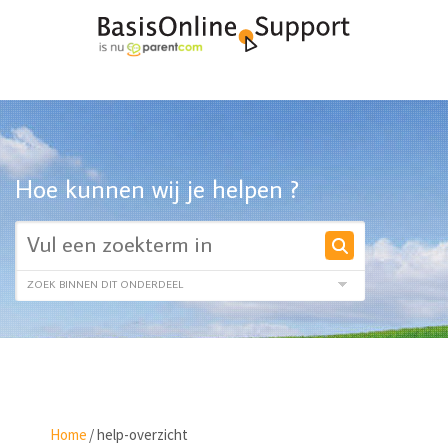
Hoe kunnen wij je helpen ?
Home
/
help-overzicht