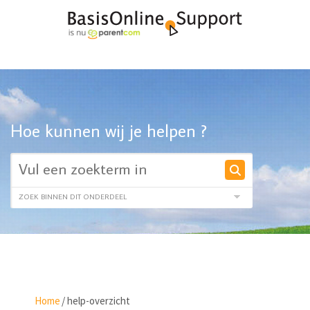
Hoe kunnen wij je helpen ?
Home
/
help-overzicht