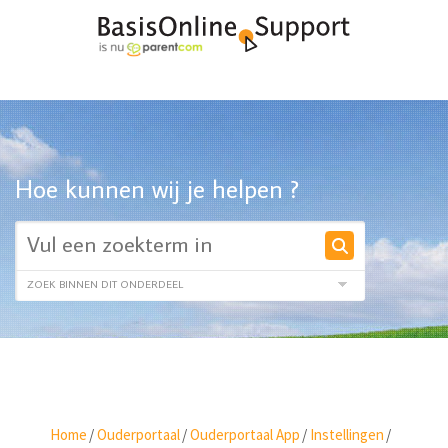
Hoe kunnen wij je helpen ?
Home
/
Ouderportaal
/
Ouderportaal App
/
Instellingen
/