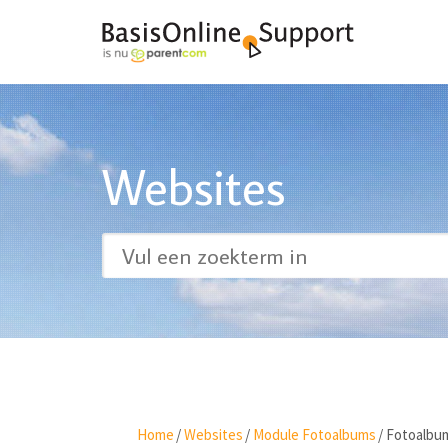
Websites
Home
/
Websites
/
Module Fotoalbums
/
Fotoalbu