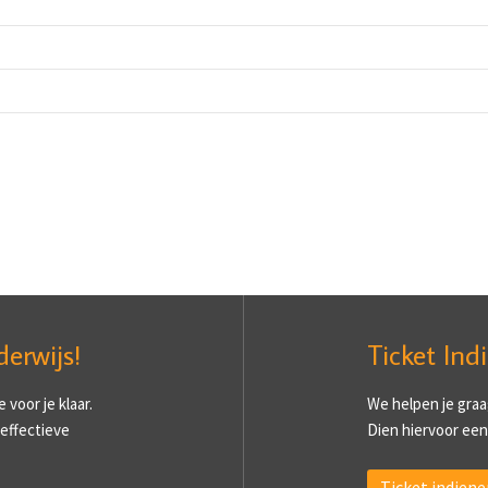
derwijs!
Ticket Ind
voor je klaar.
We helpen je graa
 effectieve
Dien hiervoor een 
Ticket indiene