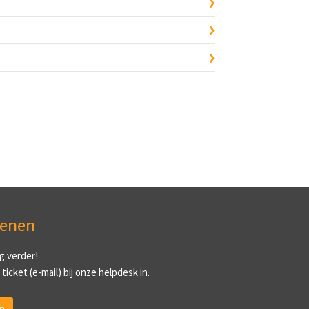
ienen
g verder!
ticket (e-mail) bij onze helpdesk in.
n