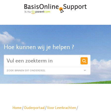
Hoe kunnen wij je helpen ?
Home
/
Ouderportaal
/
Voor Leerkrachten
/