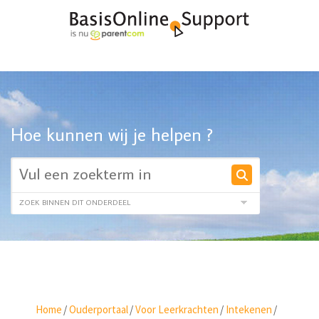
Hoe kunnen wij je helpen ?
Home
/
Ouderportaal
/
Voor Leerkrachten
/
Intekenen
/