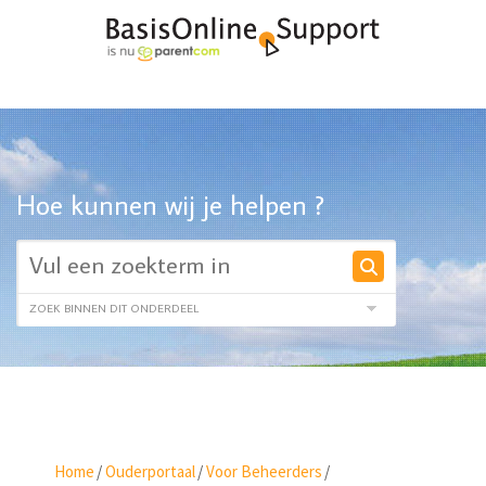
Hoe kunnen wij je helpen ?
Home
/
Ouderportaal
/
Voor Beheerders
/