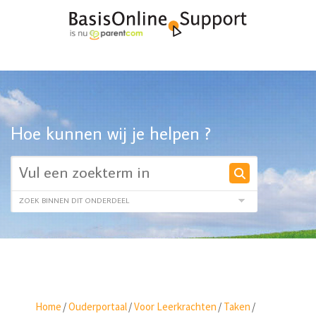
Hoe kunnen wij je helpen ?
Home
/
Ouderportaal
/
Voor Leerkrachten
/
Taken
/