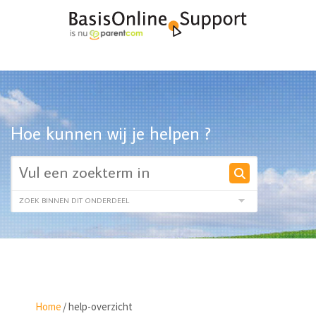
Hoe kunnen wij je helpen ?
Home
/
help-overzicht