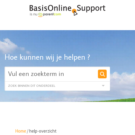
Hoe kunnen wij je helpen ?
Home
/
help-overzicht