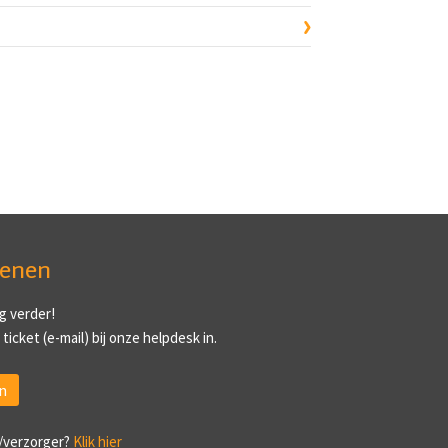
ienen
g verder!
ticket (e-mail) bij onze helpdesk in.
n
/verzorger?
Klik hier