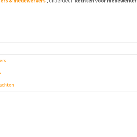
ders & medewerkers
', onderdeel '
Rechten voor medewerker
ers
s
rachten