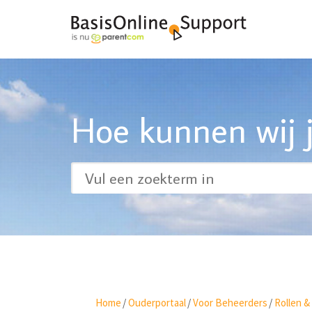
Hoe kunnen wij j
Home
/
Ouderportaal
/
Voor Beheerders
/
Rollen &