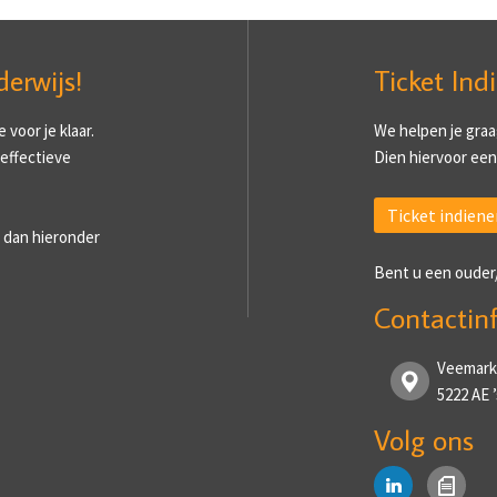
derwijs!
Ticket Ind
voor je klaar.
We helpen je graa
 effectieve
Dien hiervoor een 
Ticket indiene
 dan hieronder
Bent u een ouder
Contactin
Veemark
5222 AE
Volg ons