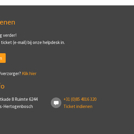
ienen
g verder!
ticket (e-mail) bij onze helpdesk in.
n
/verzorger?
Klik hier
fo
tkade 8 Ruimte 6244
+31 (0)85 4016 320
 ’s-Hertogenbosch
Ticket indienen