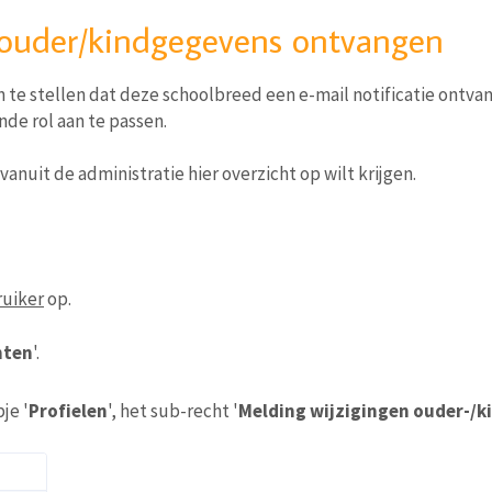
 ouder/kindgegevens ontvangen
in te stellen dat deze schoolbreed een e-mail notificatie ontv
nde rol aan te passen.
vanuit de administratie hier overzicht op wilt krijgen.
uiker
op.
hten
'.
je '
Profielen
', het sub-recht '
Melding wijzigingen ouder-/