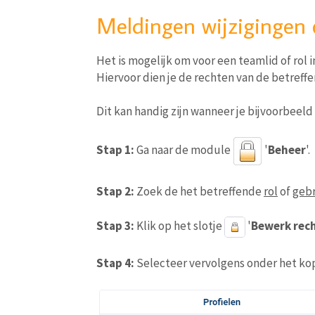
Meldingen wijzigingen
Het is mogelijk om voor een teamlid of rol 
Hiervoor dien je de rechten van de betreffe
Dit kan handig zijn wanneer je bijvoorbeeld 
Stap 1:
Ga naar de module
'
Beheer
'.
Stap 2:
Zoek de het betreffende
rol
of
gebr
Stap 3:
Klik op het slotje
'
Bewerk rec
Stap 4:
Selecteer vervolgens onder het kop