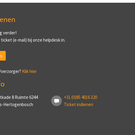
ienen
g verder!
ticket (e-mail) bij onze helpdesk in.
n
/verzorger?
Klik hier
fo
tkade 8 Ruimte 6244
+31 (0)85 4016 320
 ’s-Hertogenbosch
Ticket indienen