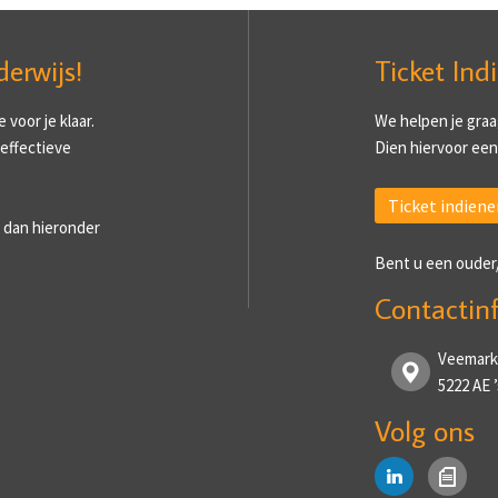
derwijs!
Ticket Ind
voor je klaar.
We helpen je graa
 effectieve
Dien hiervoor een 
Ticket indiene
 dan hieronder
Bent u een ouder
Contactin
Veemark
5222 AE
Volg ons