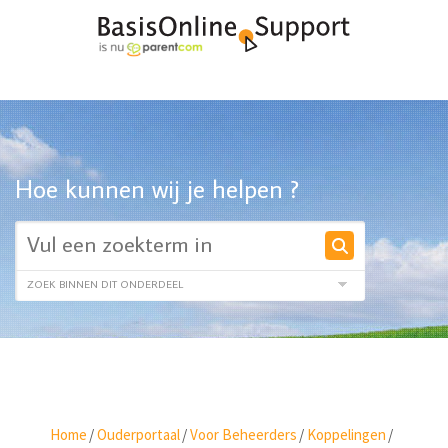
Hoe kunnen wij je helpen ?
Home
/
Ouderportaal
/
Voor Beheerders
/
Koppelingen
/