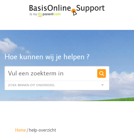
Hoe kunnen wij je helpen ?
Home
/
help-overzicht