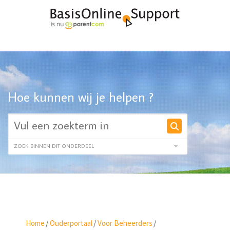
Hoe kunnen wij je helpen ?
Home
/
Ouderportaal
/
Voor Beheerders
/