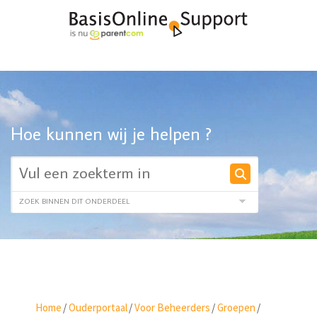
Hoe kunnen wij je helpen ?
Home
/
Ouderportaal
/
Voor Beheerders
/
Groepen
/