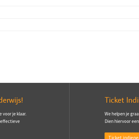
derwijs!
Ticket Ind
voor je klaar.
We helpen je graa
 effectieve
Dien hiervoor een 
Ticket indiene