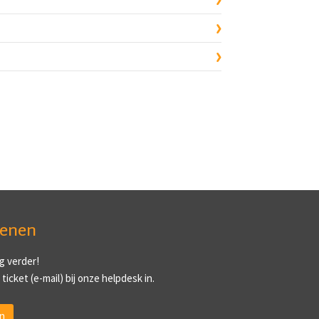
ienen
g verder!
ticket (e-mail) bij onze helpdesk in.
n