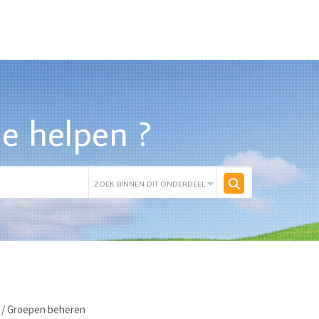
e helpen ?
/
Groepen beheren