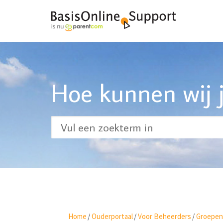
Hoe kunnen wij j
Home
/
Ouderportaal
/
Voor Beheerders
/
Groepen