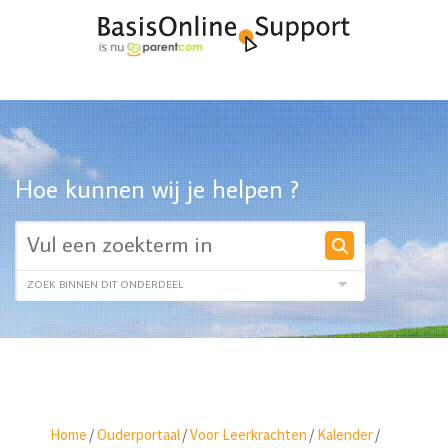
Hoe kunnen wij je helpen ?
Home
/
Ouderportaal
/
Voor Leerkrachten
/
Kalender
/