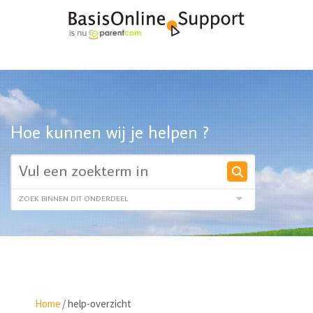
Hoe kunnen wij je helpen ?
Home
/
help-overzicht