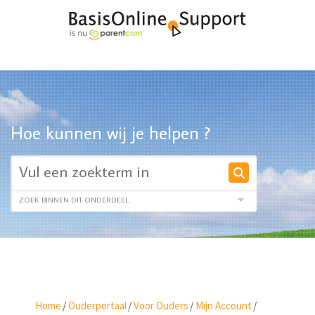
Hoe kunnen wij je helpen ?
Home
/
Ouderportaal
/
Voor Ouders
/
Mijn Account
/