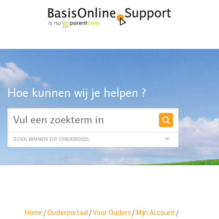
Hoe kunnen wij je helpen ?
Home
/
Ouderportaal
/
Voor Ouders
/
Mijn Account
/