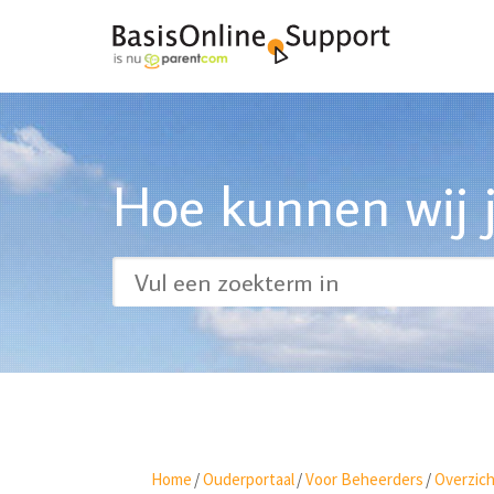
Hoe kunnen wij j
Home
/
Ouderportaal
/
Voor Beheerders
/
Overzic