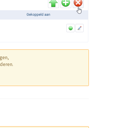
ngen,
jderen.