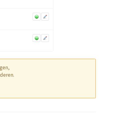
ngen,
jderen.