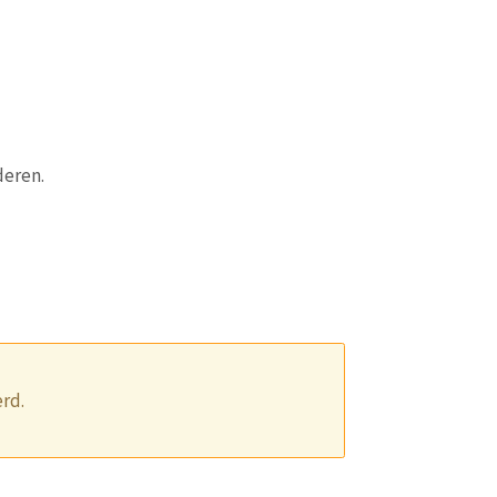
deren.
rd.